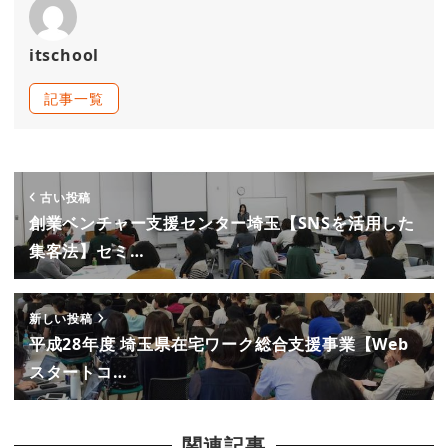
itschool
記事一覧
古い投稿
創業ベンチャー支援センター埼玉【SNSを活用した
集客法】セミ…
新しい投稿
平成28年度 埼玉県在宅ワーク総合支援事業【Web
スタートコ…
関連記事