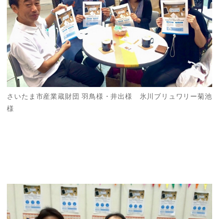
さいたま市産業蔵財団 羽鳥様・井出様 氷川ブリュワリー菊池
様